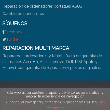
Reparación de ordenadores portátiles ASUS
Cambio de conectores
SÍGUENOS
Facebook
Twitter
REPARACIÓN MULTI MARCA
Reparamos ordenadores y tablets fuera de garantía de
las marcas Acer, Hp, Asus, Lenovo, Dell, MSI, Apple y
Huawei, con garantía de reparación y piezas originales.
©2026
Mastac - Servicio Tecnico Oficial de Toshiba y
Esta web utiliza cookies propias y de terceros para analizar y
Fujitsu
mejorar tu experiencia de navegación.
Al continuar navegando, entendemos que aceptas su uso.
Más
AVISO LEGAL
-
POLÍTICA DE COOKIES
-
POLÍTICA DE
información