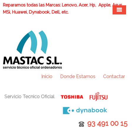
Reparamos todas las Marcas: Lenovo, Acer, Hp, Apple, Asus,
MSi, Huawei, Dynabook, Dell, etc.
Reparaciones en garantía
Reparaciones fuera de garantía
Reparación de portátiles TOSHIBA DYNABOOK en
Servicios
garantía
RECOGEMOS SU PORTÁTIL GRATIS
Reparación de portátiles FUJITSU en garantía
Portátiles de Sustitución
Inicio
Donde Estamos
Contactar
Quien Somos
Cambio de pantalla
Servicio Tecnico Oficial
Cambio de disco duro
Cambio de teclado
Cambio de baterias
93 491 00 15