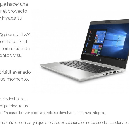
que hacer una
r el proyecto
y invada su
9 euros + IVA*,
n, lo uses el
información de
 datos y su
tátil averiado
n ese momento.
os IVA incluido a
e perdida, rotura
). En caso de avería del aparato se devolverá la fianza integra.
a que sufra el equipo, ya que en casos excepcionales no se puede acceder a lo