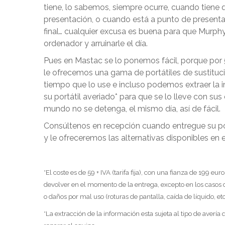
tiene, lo sabemos, siempre ocurre, cuando tiene 
presentación, o cuando está a punto de presenta
final… cualquier excusa es buena para que Murph
ordenador y arruinarle el día.
Pues en Mastac se lo ponemos fácil, porque por 5
le ofrecemos una gama de portátiles de sustitució
tiempo que lo use e incluso podemos extraer la 
su portátil averiado* para que se lo lleve con sus
mundo no se detenga, el mismo día, así de fácil.
Consúltenos en recepción cuando entregue su por
y le ofreceremos las alternativas disponibles e
*El coste es de 59 + IVA (tarifa fija), con una fianza de 199 eur
devolver en el momento de la entrega, excepto en los casos d
o daños por mal uso (roturas de pantalla, caída de líquido, etc
*La extracción de la información esta sujeta al tipo de averí