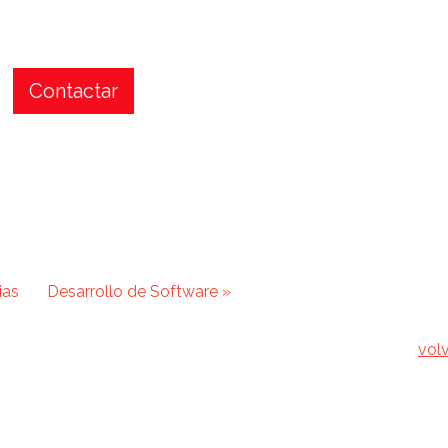
Contactar
ias
Desarrollo de Software »
volv